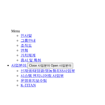
Menu
인사말
그룹안내
조직도
연혁
가치체계
증서 및 특허
사업분야
Close 사업분야
Open 사업분야
신재생/태양광/영농형/ESS사업부
시스템 엔지니어링 사업부
운영유지보수팀
K-TITAN